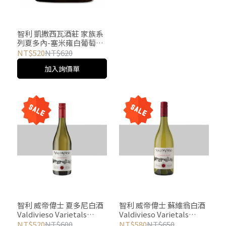
智利 凱撒西瓦酒莊 家族系
列夏多內-塞米雍白葡萄酒
Casa Silva Family
NT$520
NT$620
Chardonnay-Semillon
加入詢價單
智利 威帝偉士 夏多尼白酒
智利 威帝偉士 蘇維翁白酒
Valdivieso Varietals
Valdivieso Varietals
Chardonnay
Sauvignon Blanc
NT$520
NT$600
NT$580
NT$650