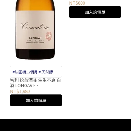
ARGENT CHARDONNAY
NT$800
2020
加入詢價單
#法國桶12個月 # 天然酵母 #
生物陳釀
智利 蛇首酒莊 生生不息 白
酒 LONGAVI
CEMENTERIO
NT$1,980
加入詢價單