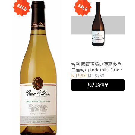
智利 國寶頂級典藏夏多內
白葡萄酒 Indomita Gran
Reserva Chardonnay
NT$670
NT$750
2017
加入詢價單