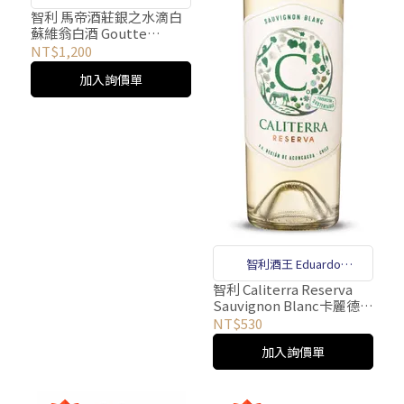
酒師Pascal Marty 操刀 - 獨
智利 馬帝酒莊銀之水滴白
蘇維翁白酒 Goutte
特清酒酵母，搭配低溫釀造
D'Argent Sauvignon
NT$1,200
-「神之雫」的作者亞樹直命
Blanc
加入詢價單
名
智利酒王 Eduardo
Chadwick 私房酒 智利、加
智利 Caliterra Reserva
Sauvignon Blanc卡麗德拉
州酒界傳奇齊心打造
酒莊精選系列白蘇維翁白
NT$530
酒
加入詢價單