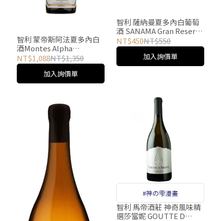
智利 薩納曼夏多內白葡萄
酒 SANAMA Gran Reserva
智利 蒙帝斯阿法夏多內白
Chardonnay
NT$450
NT$550
酒Montes Alpha
加入詢價單
Chardonnay
NT$1,088
NT$1,350
加入詢價單
#神の雫漫畫
智利 馬帝酒莊 神奇風味精
選莎當妮 GOUTTE D