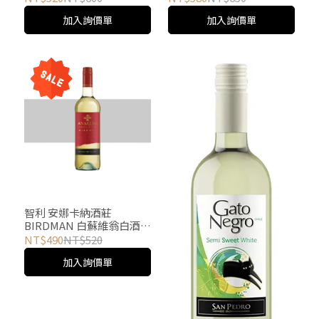
加入詢價單
加入詢價單
智利 安娜卡納酒莊
BIRDMAN 白蘇維翁白酒
ANAKENA BIRDMAN
NT$490
NT$520
SAUVIGNON BLANC
加入詢價單