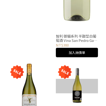
智利 御貓系列 半甜型白葡
萄酒 Vina San Pedro Gato
Negro Semi Sweet
NT$380
White
加入詢價單