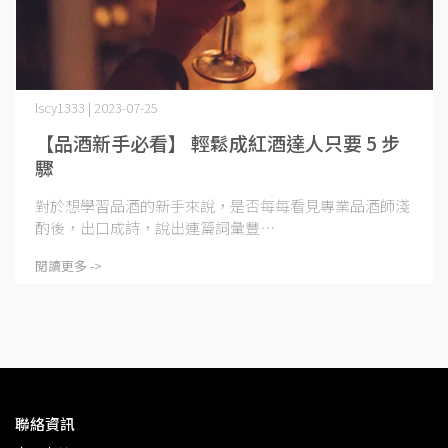
lscy1333 | 2023-07-25
【品酒新手必看】 輕鬆成紅酒達人只要 5 步
驟
對於想學習品酒的新手來說，是否每每看見專業品酒師淺
酌後，出口成詩，說出連篇詞彙豐⋯
閱讀更多 ->
聯絡資訊