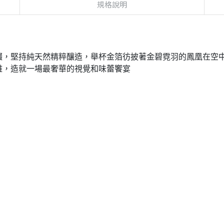
規格說明
綴，堅持純天然精粹釀造，舉杯金箔彷披著金碧霓羽的鳳凰在空
雅，造就一場最奢華的視覺和味蕾饗宴