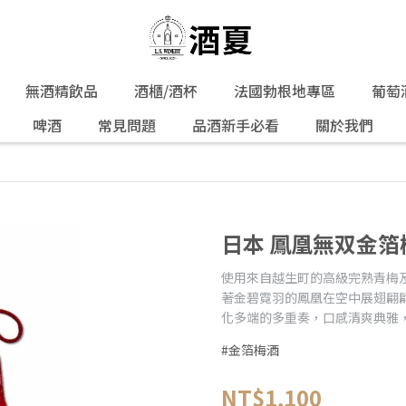
無酒精飲品
酒櫃/酒杯
法國勃根地專區
葡萄
啤酒
常見問題
品酒新手必看
關於我們
日本 鳳凰無双金箔
使用來自越生町的高級完熟青梅
著金碧霓羽的鳳凰在空中展翅翩
化多端的多重奏，口感清爽典雅
#金箔梅酒
NT$1,100