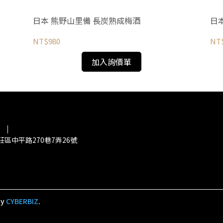
日本 熊野山里備 長炭熟成梅酒
日
NT$980
NT
加入詢價單
區中平路270巷7弄26號
by
CYBERBIZ
.