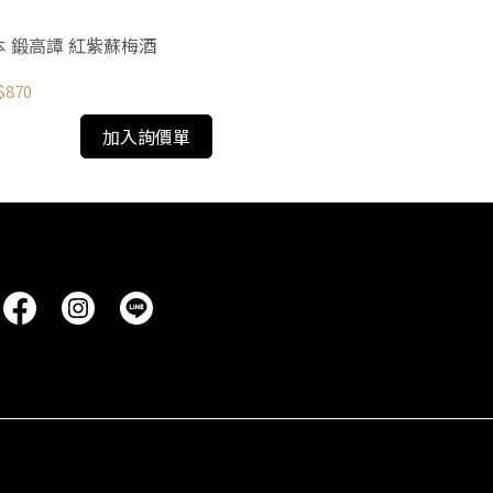
本 鍛高譚 紅紫蘇梅酒
日本 三得利 山崎焙煎樽
CASKED UMES
$870
NT$1,750
加入詢價單