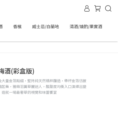
酒
香檳
威士忌/白蘭地
清酒/燒酌/果實酒
梅酒(彩盒版)
及大量金箔點綴，堅持純天然精粹釀造，舉杯金箔彷披
翩起舞，雅緻羽翼華麗迷人，酸甜度均衡入口演繹出變
，造就一場最奢華的視覺和味蕾饗宴