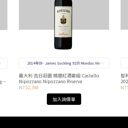
2014年份- James Suckling 92分 Mundus Vini
，
International Wine 金牌獎
義大利 吉日莊園 精選紅酒套組 Castello
智
Nipozzano Nipozzano Riserva
2020 Indomita Duette Pr
ge
Sau
NT$2,700
NT$
加入詢價單