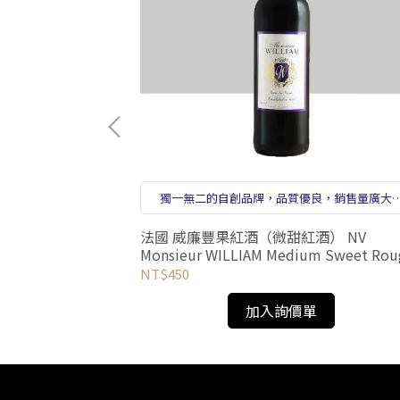
獨一無二的自創品牌，品質優良，銷售量廣大
受到廣大消費者青睞。
斯系列葡萄酒
法國 威廉豐果紅酒（微甜紅酒） NV
ND PREMIUM
Monsieur WILLIAM Medium Sweet Rou
NV
NT$450
加入詢價單