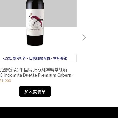
-JS91 高分好評 - 口感細緻圓潤，香味複雜
智利 安娜卡納 
利國寶酒莊 千里馬 頂級陳年精釀紅酒
ANAKENA ONA 
emium Cabernet
SELECTION 20
vignon Camenere 2020
NT$1,080
1,200
加入詢價單