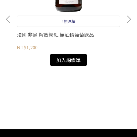
#無酒精
酒風
法國 非鳥 解放粉紅 無酒精葡萄飲品
NT$1,200
加入詢價單
德國
Spa
NT