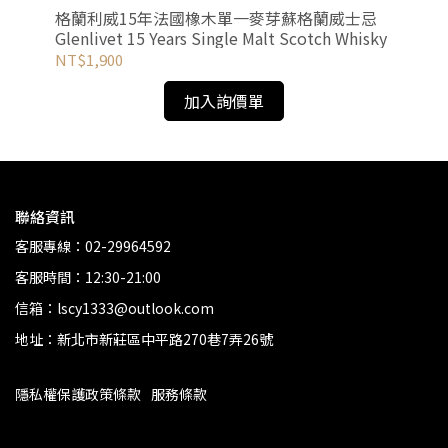
格蘭利威15年法國橡木單一麥芽蘇格蘭威士忌
格
Glenlivet 15 Years Single Malt Scotch Whisky
TH
SC
NT$1,900
NT
加入詢價單
聯絡資訊
客服專線：02-29964592
客服時間：12:30-21:00
信箱：lscy1333@outlook.com
地址：新北市新莊區中平路270巷7弄26號
隱私權保護政策條款
服務條款