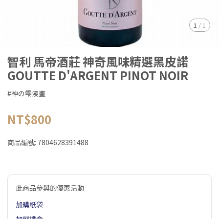
1
/
1
智利 馬帝酒莊 神奇風味精選黑皮諾
GOUTTE D'ARGENT PINOT NOIR
#神の雫漫畫
NT$800
商品編號:
7804628391488
此商品參與的優惠活動
加購紙袋