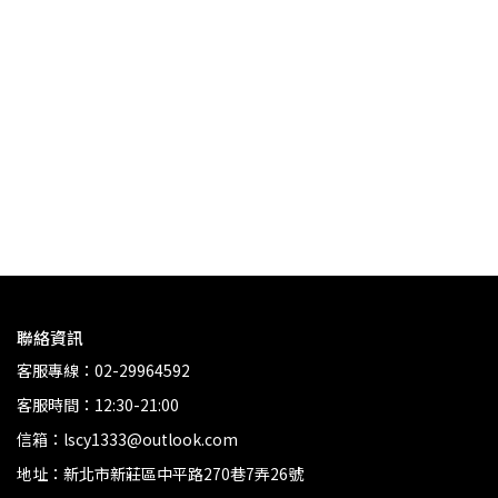
法國 
Ség
NT
聯絡資訊
客服專線：02-29964592
客服時間：12:30-21:00
信箱：lscy1333@outlook.com
地址：新北市新莊區中平路270巷7弄26號