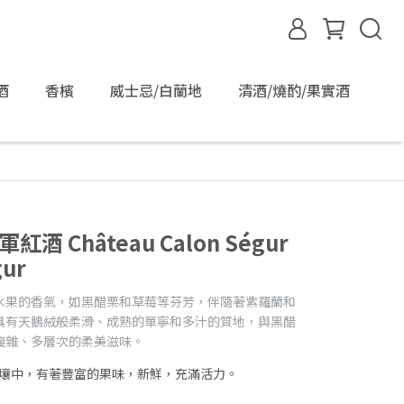
酒
香檳
威士忌/白蘭地
清酒/燒酌/果實酒
酒 Château Calon Ségur
gur
水果的香氣，如黑醋栗和草莓等芬芳，伴隨著紫羅蘭和
具有天鵝絨般柔滑、成熟的單寧和多汁的質地，與黑醋
複雜、多層次的柔美滋味。
土壤中，有著豐富的果味，新鮮，充滿活力。