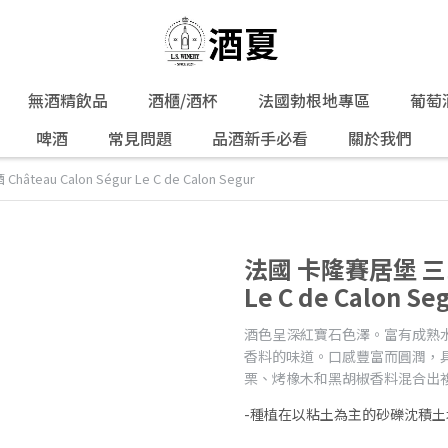
無酒精飲品
酒櫃/酒杯
法國勃根地專區
葡萄
啤酒
常見問題
品酒新手必看
關於我們
au Calon Ségur Le C de Calon Segur
法國 卡隆賽居堡 三軍紅
Le C de Calon Se
酒色呈深紅寶石色澤。富有成熟
香料的味道。口感豐富而圓潤，
栗、烤橡木和黑胡椒香料混合出
-種植在以粘土為主的砂礫沈積