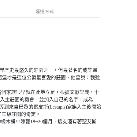
運送方式
也許是波爾多西岸歷史最悠久的莊園之一，但最著名的或許還
r)，但卡隆賽居堡才是這位公爵最喜愛的莊園，他曾說：我雖
可看出這個家族很早就在此地立足，根據文獻記載，十
得入主莊園的機會，並加入自己的名字，成為
到來自巴黎的雷皮斯(Lestapis)家族入主後開始
了三級莊園的肯定。
橡木桶中陳釀18~20個月，這支酒有著聖艾斯