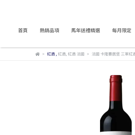
首頁
熱銷品項
馬年送禮精選
每月限定
紅酒
,
紅酒
,
紅酒 法國
法國 卡隆賽居堡 三軍紅酒 Châte