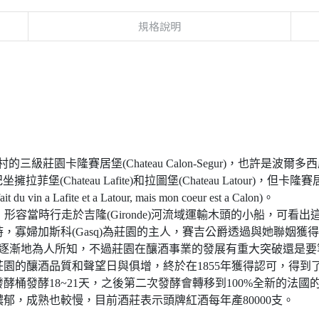
規格說明
èphe)村的三級莊園卡隆賽居堡(Chateau Calon-Segur)，
拉菲堡(Chateau Lafite)和拉圖堡(Chateau Latou
fite et a Latour, mais mon coeur est a Calon)。
s”，形容當時行走於吉隆(Gironde)河流域運輸木頭的小船，
，寡婦加斯科(Gasq)為莊園的主人，賽吉公爵透過與她聯姻獲
影響力，莊園逐漸地為人所知，不過莊園在釀酒事業的發展有重大突破還是要等
園的釀酒品質和聲望日與俱增，終於在1855年獲得認可，得到
桶發酵18~21天，之後第二次發酵會轉移到100%全新的法國的
郁，成熟也較慢，目前酒莊表示頭牌紅酒每年產80000支。