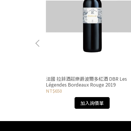
章紅葡萄酒 Opus One2017
法國 拉菲酒莊樂爵波爾多紅酒 DBR Les
Légendes Bordeaux Rouge 2019
NT$650
加入詢價單