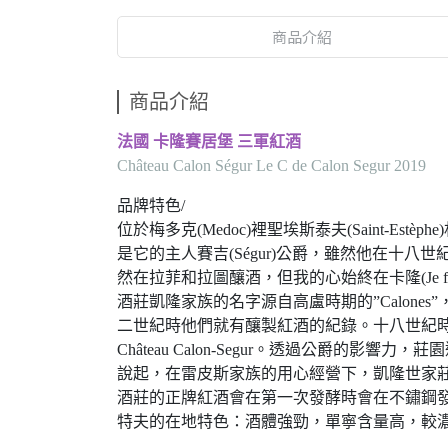
商品介紹
商品介紹
法國 卡隆賽居堡 三軍紅酒
Château Calon Ségur Le C de Calon Segur 2019
品牌特色/
位於梅多克(Medoc)裡聖埃斯泰夫(Saint-Est
是它的主人賽吉(Ségur)公爵，雖然他在十八世紀坐擁
然在拉菲和拉圖釀酒，但我的心始終在卡隆(Je fait du vin a La
酒莊凱隆家族的名字源自高盧時期的”Calone
二世紀時他們就有釀製紅酒的紀錄。十八世紀時
Château Calon-Segur。透過公爵的
說起，在雷皮斯家族的用心經營下，凱隆世家莊
酒莊的正牌紅酒會在第一次發酵時會在不鏽鋼發酵
特夫的在地特色：酒體強勁，單寧含量高，較濃