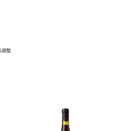
質
所調整