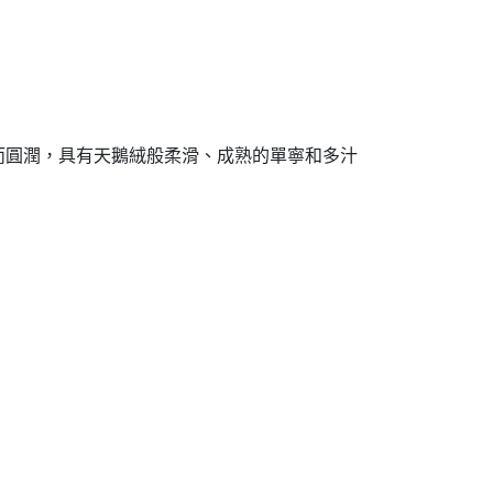
而圓潤，具有天鵝絨般柔滑、成熟的單寧和多汁