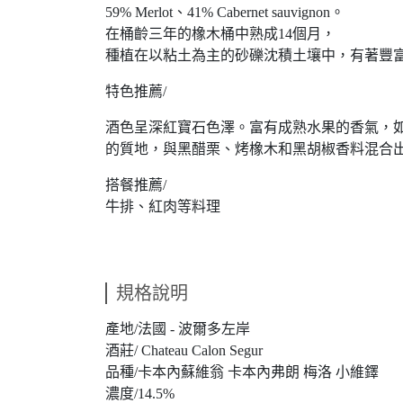
59% Merlot、41% Cabernet sauvignon。
在桶齡三年的橡木桶中熟成14個月，
種植在以粘土為主的砂礫沈積土壤中，有著豐
特色推薦/
酒色呈深紅寶石色澤。富有成熟水果的香氣，
的質地，與黑醋栗、烤橡木和黑胡椒香料混合
搭餐推薦/
牛排、紅肉等料理
規格說明
產地/法國 - 波爾多左岸
酒莊/ Chateau Calon Segur
品種/卡本內蘇維翁 卡本內弗朗 梅洛 小維鐸
濃度/14.5%