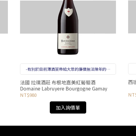
-有別於目前薄酒萊帶給大眾的廉價無法陳年的印
象！而隨著布根地名莊漸漸在薄酒萊產區開拓據
點，令本地的葡萄酒產業有著煥然一新的風貌！
法國 拉璞酒莊 布根地嘉美紅葡萄酒
Domaine Labruyere Bourgogne Gamay
NT$
NT$980
加入詢價單