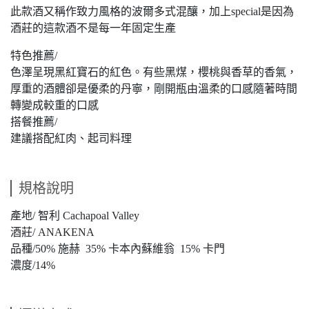
此款酒又稱作致力風格的波爾多式混釀，加上special是因為
酒莊的這款酒不是每一年固定生產
特色推薦/
色澤呈現黑紅寶石的紅色。有些黑煤，櫻桃與香草的香氣，
厚重的酒體卻是優柔的丹寧，剛開瓶由溫柔的口感隨著時間
轉變成較重的口感
搭餐推薦/
建議搭配紅肉、起司料理
規格說明
產地/ 智利 Cachapoal Valley
酒莊/ ANAKENA
品種/50% 施赫 35% 卡本內蘇維翁 15% 卡門
濃度/14%