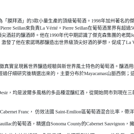
被譽為「膜拜酒」的3款小量生產的頂級葡萄酒。1998年加州著名的傑克森葡萄
rre Seillan來負責La Vérité。Pierre Seillan在葡
莊的釀酒師。他在1990年代中期認識了傑克森集團的老闆Jess 
發了他在索諾瑪郡釀造出世界級頂尖好酒的夢想，促成了La Vér
意思，象徵真實呈現舊世界釀造經驗與新世界風土特色的葡萄酒。釀
eillan經過仔細研究後精選出來的，主要分布於Mayacamas山
、La Desir，均是波爾多風格的多品種混釀紅酒，從開始問市到現在三款酒都
abernet Franc， 仿效法國 Saint-Emilion區葡萄酒混
llac的葡萄酒，精選自Sonoma County的Cabernet Sauvi