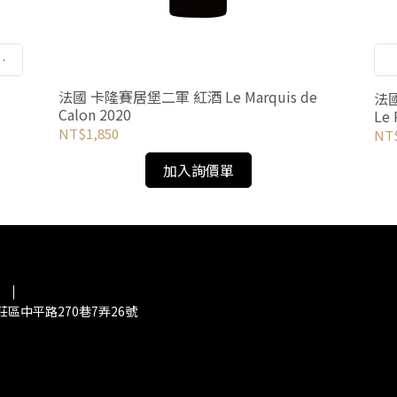
印
據
！
法國 卡隆賽居堡二軍 紅酒 Le Marquis de
法國 
Calon 2020
Le 
NT$1,850
NT$
加入詢價單
區中平路270巷7弄26號