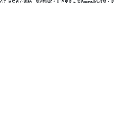
學的九位女神的總稱，象徵靈感。此酒受到法國Pomerol的啟發，使