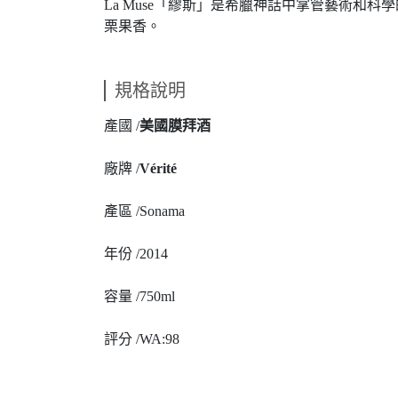
La Muse「繆斯」是希臘神話中掌管藝術和科
栗果香。
規格說明
產國 /
美國膜拜酒
廠牌 /
Vérité
產區 /
Sonama
年份 /
2014
容量 /
750ml
評分 /
WA:98