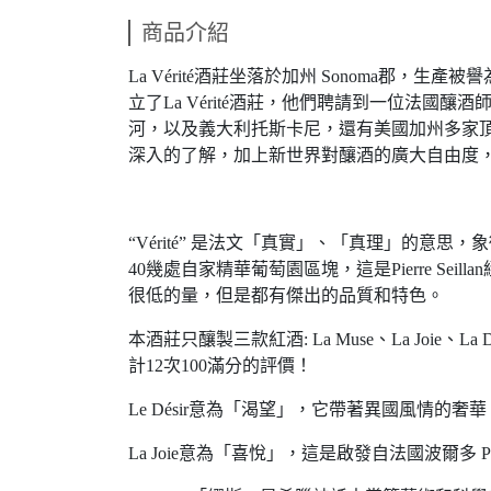
商品介紹
La Vérité酒莊坐落於加州 Sonoma郡，生產
立了La Vérité酒莊，他們聘請到一位法國釀酒師Pie
河，以及義大利托斯卡尼，還有美國加州多家頂尖酒
深入的了解，加上新世界對釀酒的廣大自由度，激
“Vérité” 是法文「真實」、「真理」的
40幾處自家精華葡萄園區塊，這是Pierre S
很低的量，但是都有傑出的品質和特色。
本酒莊只釀製三款紅酒: La Muse、La Joie
計12次100滿分的評價！
Le Désir意為「渴望」，它帶著異國風情的奢華 C
La Joie意為「喜悅」，這是啟發自法國波爾多 Paui