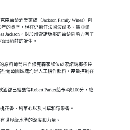
酒業家族（Jackson Family Wines）創
萄酒業界有超過50年的資歷，現在仍擔任法國波爾多、羅亞爾
Jackson，對加州索諾瑪郡的葡萄園潛力有了
ité酒莊的誕生。
酒用的原料葡萄來自傑克森家族位於索諾瑪郡多達
脈西側；這些葡萄園區塊均是人工耕作照料，產量控制在
已經獲得Robert Parker給予4次100分，總
合比率，帶洋槐花香、鉛筆心以及甘草和莓果香。
gnon，擁有世界級水準的深度和力量。