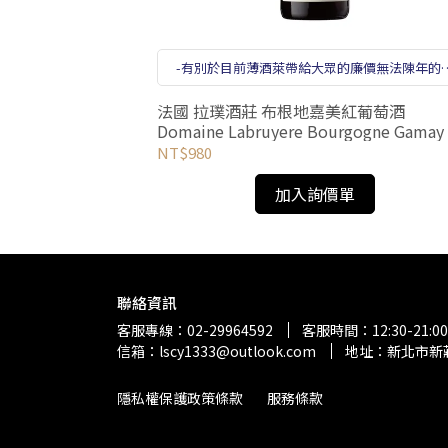
ng 91
-有別於目前薄酒萊帶給大眾的廉價無法陳年的
象！而隨著布根地名莊漸漸在薄酒萊產區開拓
點，令本地的葡萄酒產業有著煥然一新的風貌
a
法國 拉璞酒莊 布根地嘉美紅葡萄酒
Domaine Labruyere Bourgogne Gamay
NT$980
加入詢價單
聯絡資訊
客服專線：02-29964592
客服時間：12:30-21:00
信箱：lscy1333@outlook.com
地址：新北市新莊
隱私權保護政策條款
服務條款