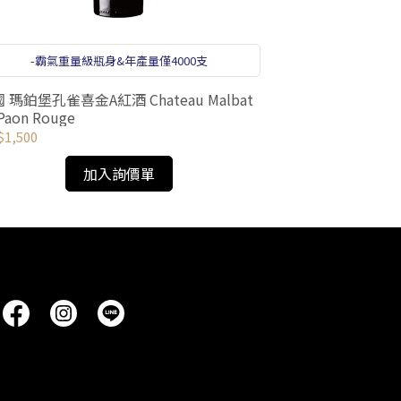
-201
-霸氣重量級瓶身&年產量僅4000支
義大利瑪西MASI 花之園紅酒 
瑪鉑堡孔雀喜金A紅酒 Chateau Malbat
Campofiorin
Paon Rouge
NT$1,380
1,500
加入詢價單