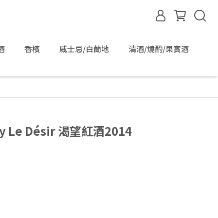
酒
香檳
威士忌/白蘭地
清酒/燒酌/果實酒
ry Le Désir 渴望紅酒2014